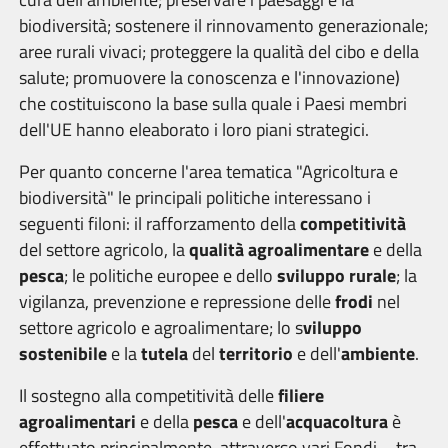
biodiversità; sostenere il rinnovamento generazionale;
aree rurali vivaci; proteggere la qualità del cibo e della
salute; promuovere la conoscenza e l'innovazione)
che costituiscono la base sulla quale i Paesi membri
dell'UE hanno eleaborato i loro piani strategici.
Per quanto concerne l'area tematica "Agricoltura e
biodiversità" le principali politiche interessano i
seguenti filoni: il rafforzamento della
competitività
del settore agricolo, la
qualità agroalimentare
e della
pesca
; le politiche europee e dello
sviluppo rurale
; la
vigilanza, prevenzione e repressione delle
frodi
nel
settore agricolo e agroalimentare; lo s
viluppo
sostenibile
e la
tutela
del
territorio
e dell'
ambiente
.
Il sostegno alla competitività delle
filiere
agroalimentari
e della
pesca
e dell'
acquacoltura
è
effettuato principalmente, attraverso vari Fondi – tra