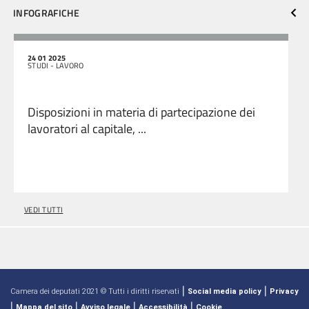
INFOGRAFICHE
24 01 2025
STUDI - LAVORO
Disposizioni in materia di partecipazione dei
lavoratori al capitale, ...
VEDI TUTTI
|
|
Camera dei deputati 2021 © Tutti i diritti riservati
Social media policy
Privacy
|
|
|
|
Mappa del sito
Avviso legale
Accessibilità
Cookie