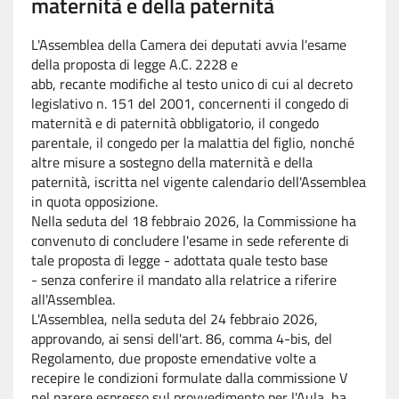
maternità e della paternità
L'Assemblea della Camera dei deputati avvia l'esame
della
proposta di legge A.C.
2228
e
abb
,
recante
modifiche al testo unico di cui al decreto
legislativo n. 151 del 2001, concernenti il congedo di
maternità e di paternità obbligatorio, il congedo
parentale, il congedo per la malattia del figlio, nonché
altre misure a sostegno della maternità e della
paternità
,
iscritta nel vigente calendario dell'Assemblea
in
quota opposizione.
Nella seduta del 18 febbraio 2026, la
Commissione
ha
convenuto di concludere l'esame in sede referente di
tale proposta di legge - adottata quale testo base
-
senza conferire il mandato
alla relatrice
a riferire
all'Assemblea
.
L'Assemblea, nella seduta del 24 febbraio 2026,
approvando, ai sensi dell'art. 86, comma 4-
bis
, del
Regolamento, due proposte emendative volte a
recepire le condizioni formulate dalla commissione V
nel parere espresso sul provvedimento per l'Aula, ha