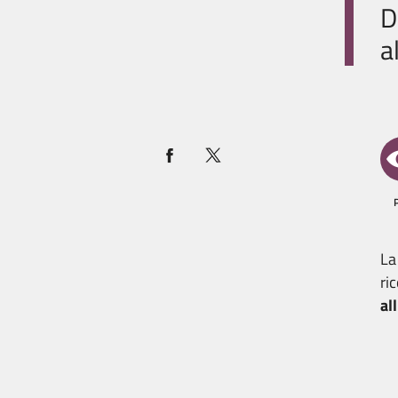
D
a
L
ri
al