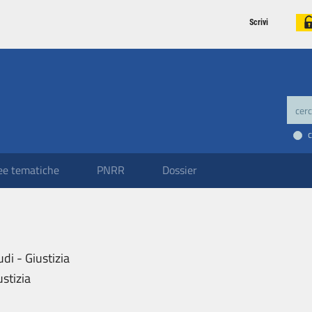
Scrivi
ee tematiche
PNRR
Dossier
udi - Giustizia
ustizia