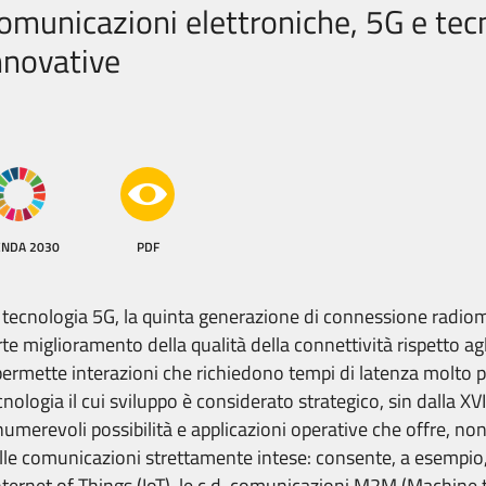
omunicazioni elettroniche, 5G e tec
nnovative
ENDA 2030
PDF
 tecnologia 5G, la quinta generazione di connessione radio
rte miglioramento della
qualità della connettività rispetto a
permette interazioni che richiedono tempi di latenza molto pi
cnologia il cui sviluppo è considerato strategico, sin dalla XVII
numerevoli possibilità e applicazioni operative che offre, no
lle comunicazioni strettamente intese: consente, a esempio, 
Internet of Things (IoT), le c.d. comunicazioni M2M (Machine