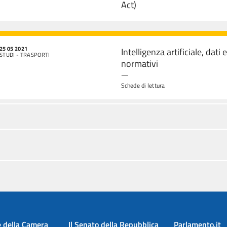
Act)
25 05 2021
Intelligenza artificiale, dati 
STUDI - TRASPORTI
normativi
—
Schede di lettura
e della Camera
Il Senato della Repubblica
Parlamento.it