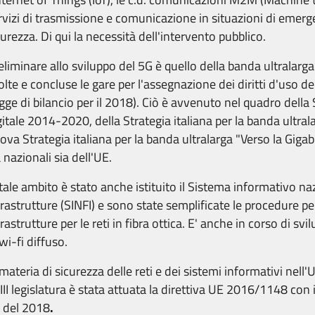
rvizi di trasmissione e comunicazione in situazioni di emerg
curezza. Di qui la necessità dell'intervento pubblico.
eliminare allo sviluppo del 5G è quello della banda ultralarga. 
olte e concluse le gare per l'assegnazione dei diritti d'uso de
egge di bilancio per il 2018). Ciò è avvenuto nel quadro della 
gitale 2014-2020, della Strategia italiana per la banda ultrala
ova Strategia italiana per la banda ultralarga "Verso la Gigab
a nazionali sia dell'UE.
 tale ambito è stato anche istituito il Sistema informativo na
frastrutture (SINFI) e sono state semplificate le procedure per
frastrutture per le reti in fibra ottica. E' anche in corso di sv
 wi-fi diffuso.
 materia di sicurezza delle reti e dei sistemi informativi nell
III legislatura è stata attuata la direttiva UE 2016/1148 con i
 del 2018
.