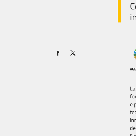
C
i
AG
La
fo
e
te
in
de
l'