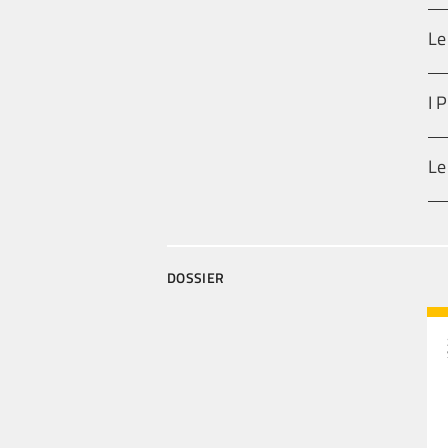
Le
I 
Le
DOSSIER