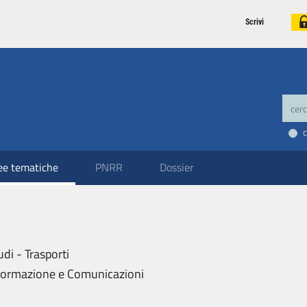
Scrivi
ee tematiche
PNRR
Dossier
udi - Trasporti
formazione e Comunicazioni