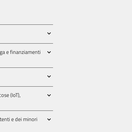
arga e finanziamenti
cose (IoT),
utenti e dei minori