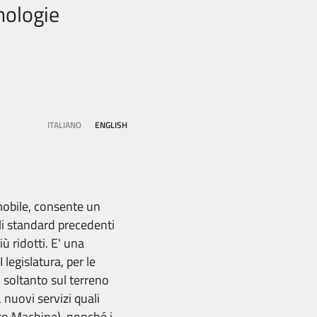
nologie
ITALIANO
ENGLISH
mobile, consente un
gli standard precedenti
ù ridotti. E' una
 legislatura, per le
n soltanto sul terreno
nuovi servizi quali
 to Machine), nonché i