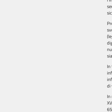
se
si
Pr
sv
(l
di
nu
si
In
in
in
di
In
XV
65