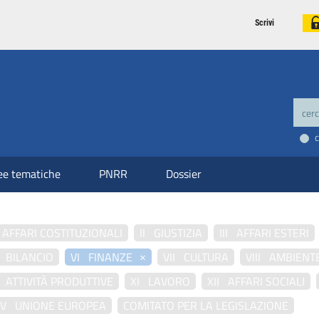
Scrivi
ee tematiche
PNRR
Dossier
 AFFARI COSTITUZIONALI
II GIUSTIZIA
III AFFARI ESTERI
×
 BILANCIO
VI FINANZE
VII CULTURA
VIII AMBIENT
 ATTIVITÀ PRODUTTIVE
XI LAVORO
XII AFFARI SOCIALI
IV UNIONE EUROPEA
COMITATO PER LA LEGISLAZIONE