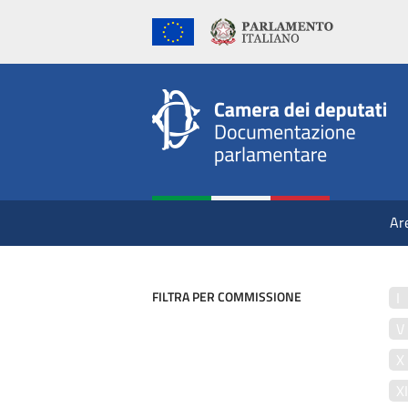
Ar
FILTRA PER COMMISSIONE
I
V
X
X