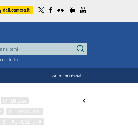
cerca tutto
vai a camera.it
IV DIFESA
E
IX TRASPORTI
XIII AGRICOLTURA