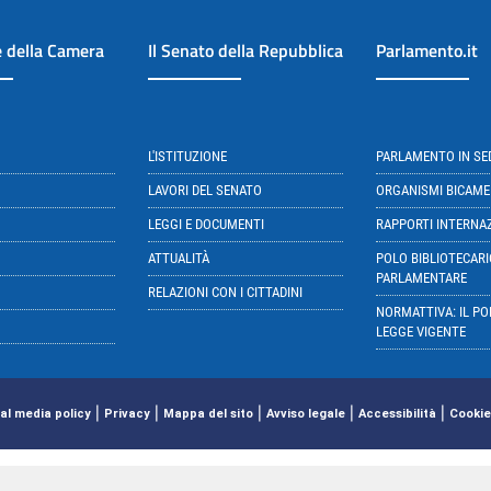
e della Camera
Il Senato della Repubblica
Parlamento.it
L'ISTITUZIONE
PARLAMENTO IN S
LAVORI DEL SENATO
ORGANISMI BICAME
LEGGI E DOCUMENTI
RAPPORTI INTERNA
ATTUALITÀ
POLO BIBLIOTECARI
PARLAMENTARE
RELAZIONI CON I CITTADINI
NORMATTIVA: IL PO
LEGGE VIGENTE
|
|
|
|
|
al media policy
Privacy
Mappa del sito
Avviso legale
Accessibilità
Cookie