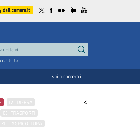
cerca tutto
vai a camera.it
×
IV DIFESA
IX TRASPORTI
XIII AGRICOLTURA