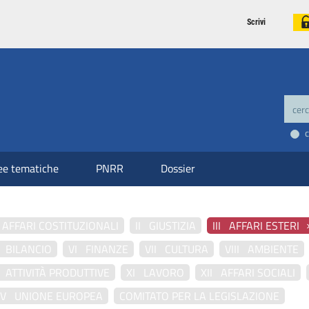
Scrivi
ee tematiche
PNRR
Dossier
 AFFARI COSTITUZIONALI
II GIUSTIZIA
III AFFARI ESTERI
 BILANCIO
VI FINANZE
VII CULTURA
VIII AMBIENTE
 ATTIVITÀ PRODUTTIVE
XI LAVORO
XII AFFARI SOCIALI
IV UNIONE EUROPEA
COMITATO PER LA LEGISLAZIONE