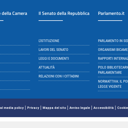
e della Camera
Il Senato della Repubblica
Parlamento.it
L'ISTITUZIONE
PARLAMENTO IN S
LAVORI DEL SENATO
ORGANISMI BICAME
LEGGI E DOCUMENTI
RAPPORTI INTERNA
ATTUALITÀ
POLO BIBLIOTECARI
PARLAMENTARE
RELAZIONI CON I CITTADINI
NORMATTIVA: IL PO
LEGGE VIGENTE
|
|
|
|
|
al media policy
Privacy
Mappa del sito
Avviso legale
Accessibilità
Cookie