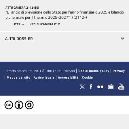
ATTO CAMERA 2112-BIS
"Bilancio di previsione dello Stato per l’anno finanziario 2025 e bilancio
pluriennale per il triennio 2025-2027" () (2112-)
ITER
VEDI SU CAMERA.IT
ALTRI DOSSIER
|
|
Camera dei deputati 2021 © Tutti i diritti riservati
Social media policy
Privacy
|
|
|
|
Mappa del sito
Avviso legale
Accessibilità
Cookie