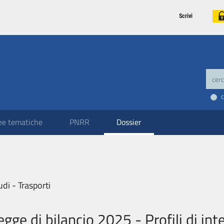
Scrivi
ee tematiche
PNRR
Dossier
udi - Trasporti
egge di bilancio 2025 - Profili di int