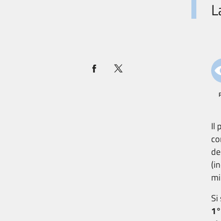
L
Il
co
de
(i
mi
Si
1°