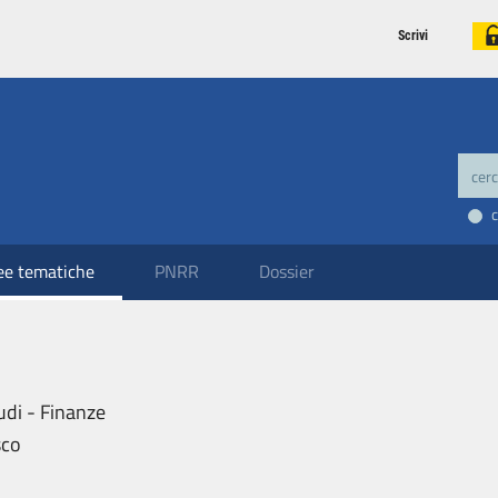
Scrivi
ee tematiche
PNRR
Dossier
udi - Finanze
sco