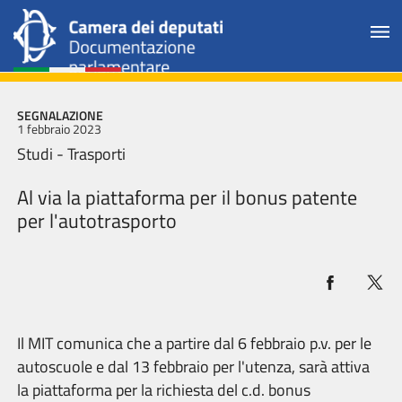
SEGNALAZIONE
1 febbraio 2023
Studi - Trasporti
Al via la piattaforma per il bonus patente
per l'autotrasporto
Il MIT comunica che a partire dal 6 febbraio p.v. per le
autoscuole
e dal 13 febbraio per l'utenza
, sarà attiva
la piattaforma per la richiesta del c.d. bonus