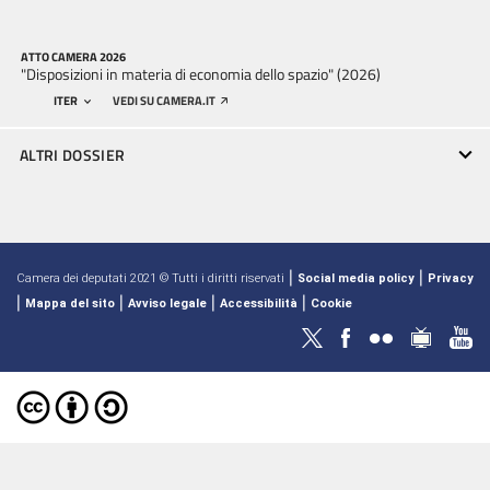
ATTO CAMERA 2026
"Disposizioni in materia di economia dello spazio" (2026)
ITER
VEDI SU CAMERA.IT
ALTRI DOSSIER
|
|
Camera dei deputati 2021 © Tutti i diritti riservati
Social media policy
Privacy
|
|
|
|
Mappa del sito
Avviso legale
Accessibilità
Cookie