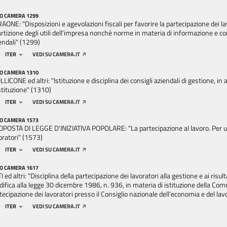
O CAMERA 1299
AONE: "Disposizioni e agevolazioni fiscali per favorire la partecipazione dei lav
artizione degli utili dell’impresa nonché norme in materia di informazione e co
endali" (1299)
ITER
VEDI SU CAMERA.IT
O CAMERA 1310
LICONE ed altri: "Istituzione e disciplina dei consigli aziendali di gestione, in a
tituzione" (1310)
ITER
VEDI SU CAMERA.IT
O CAMERA 1573
POSTA DI LEGGE D'INIZIATIVA POPOLARE: "La partecipazione al lavoro. Per u
oratori" (1573)
ITER
VEDI SU CAMERA.IT
O CAMERA 1617
I ed altri: "Disciplina della partecipazione dei lavoratori alla gestione e ai risu
ifica alla legge 30 dicembre 1986, n. 936, in materia di istituzione della Co
tecipazione dei lavoratori presso il Consiglio nazionale dell’economia e del la
ITER
VEDI SU CAMERA.IT