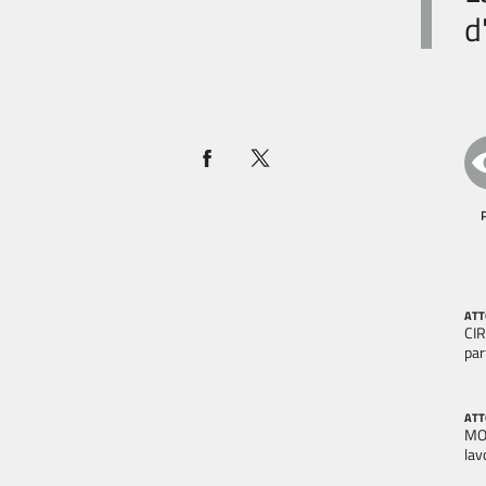
d
ATT
CIR
par
ATT
MOL
lav