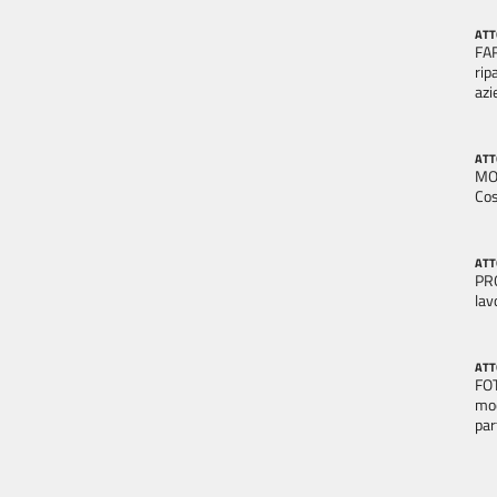
ATT
FAR
rip
azi
ATT
MOL
Cos
ATT
PRO
lav
ATT
FOT
mod
par