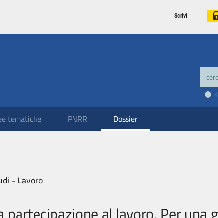
Scrivi
ee tematiche
PNRR
Dossier
udi - Lavoro
a partecipazione al lavoro. Per una