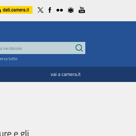
cerca tutto
vai a camera.it
ure e gli