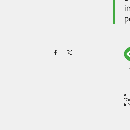
i
p
ATT
"Co
inf