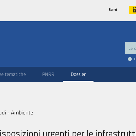
Scrivi
ee tematiche
PNRR
Dossier
udi - Ambiente
isposizioni urgenti per le infrastrutt