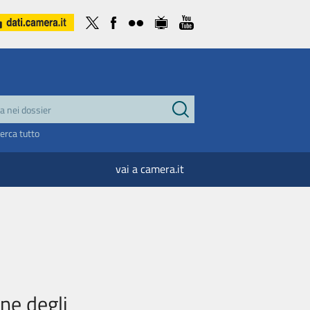
cerca tutto
vai a camera.it
one degli