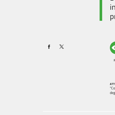
i
p
ATT
"Co
deg