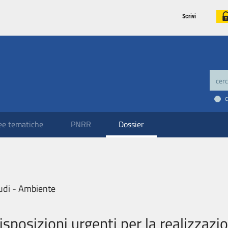
Scrivi
ee tematiche
PNRR
Dossier
udi - Ambiente
isposizioni urgenti per la realizzazi