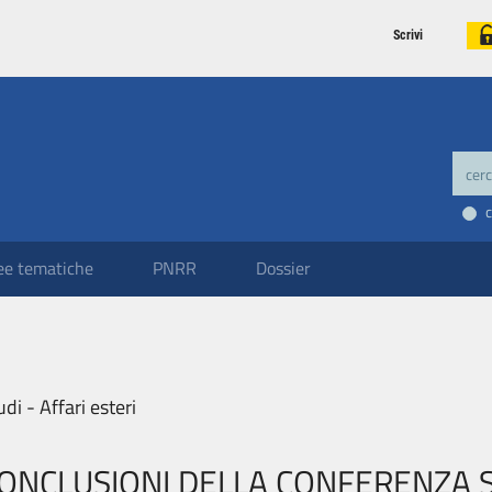
Scrivi
ee tematiche
PNRR
Dossier
udi - Affari esteri
ONCLUSIONI DELLA CONFERENZA SU