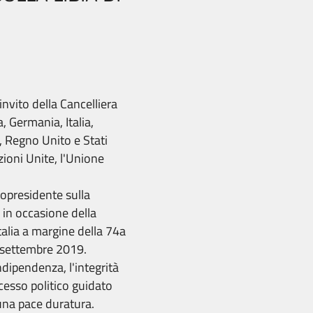
invito della Cancelliera
a, Germania, Italia,
, Regno Unito e Stati
zioni Unite, l'Unione
copresidente sulla
a in occasione della
talia a margine della 74a
 settembre 2019.
ndipendenza, l'integrità
ocesso politico guidato
a una pace duratura.