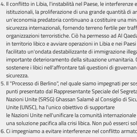
Il conflitto in Libia, l'instabilità nel Paese, le interferenze 
istituzionali, la proliferazione di una grande quantità di 
un'economia predatoria continuano a costituire una minac
sicurezza internazionali, fornendo terreno fertile per traff
organizzazioni terroristiche. Ciò ha permesso ad Al Qaeda 
in territorio libico e avviare operazioni in Libia e nei Paesi 
facilitato un'ondata destabilizzante di immigrazione illeg
importante deterioramento della situazione umanitaria.
sostenere i libici nell'affrontare tali questioni di governan
sicurezza.
Il "Processo di Berlino", nel quale siamo impegnati per sos
punti presentato dal Rappresentante Speciale del Segreta
Nazioni Unite (SRSG) Ghassan Salamé al Consiglio di Sicu
Unite (UNSC), ha l'unico obiettivo di supportare
le Nazioni Unite nell'unificare la comunità internazional
una soluzione pacifica alla crisi libica. Non può esserci sol
Ci impegniamo a evitare interferenze nel conflitto armato