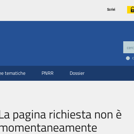
Scrivi
ee tematiche
PNRR
Dossier
La pagina richiesta non è
momentaneamente