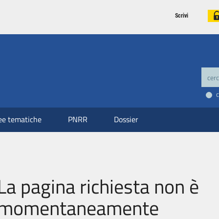
Scrivi
ee tematiche
PNRR
Dossier
La pagina richiesta non è
momentaneamente