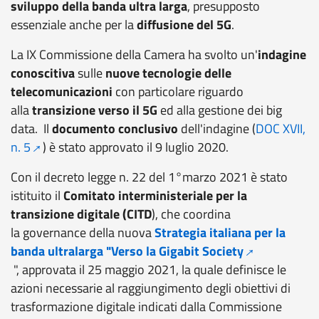
sviluppo della banda ultra larga
, presupposto
essenziale anche per la
diffusione del 5G
.
La IX Commissione della Camera ha svolto un'
indagine
conoscitiva
sulle
nuove tecnologie delle
telecomunicazioni
con particolare riguardo
alla
transizione verso il 5G
ed alla gestione dei big
data. Il
documento conclusivo
dell'indagine (
DOC XVII,
n. 5
) è stato approvato il 9 luglio 2020.
Con il decreto legge n. 22 del 1°marzo 2021 è stato
istituito il
Comitato interministeriale per la
transizione digitale (CITD
), che coordina
la governance della nuova
Strategia italiana per la
banda ultralarga "Verso la Gigabit Society
", approvata il 25 maggio 2021, la quale
definisce le
azioni necessarie al raggiungimento degli obiettivi di
trasformazione digitale indicati dalla Commissione