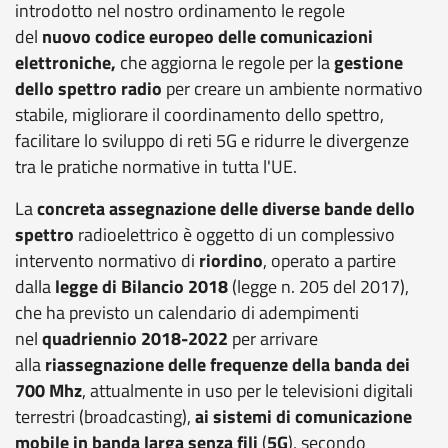
introdotto nel nostro ordinamento le regole
del
nuovo codice europeo delle comunicazioni
elettroniche,
che aggiorna le regole per la
gestione
dello spettro radio
per creare un ambiente normativo
stabile, migliorare il coordinamento dello spettro,
facilitare lo sviluppo di reti 5G e ridurre le divergenze
tra le pratiche normative in tutta l'UE.
La
concreta
assegnazione delle diverse bande dello
spettro
radioelettrico è oggetto di un complessivo
intervento normativo di
riordino
, operato a partire
dalla
legge di Bilancio 2018
(legge n. 205 del 2017),
che ha previsto un calendario di adempimenti
nel
quadriennio 2018-2022
per arrivare
alla
riassegnazione delle frequenze della banda dei
700 Mhz
, attualmente in uso per le televisioni digitali
terrestri (broadcasting),
ai sistemi di comunicazione
mobile
in banda larga senza fili
(
5G
), secondo