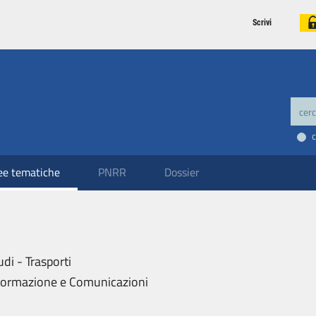
Scrivi
ee tematiche
PNRR
Dossier
udi - Trasporti
formazione e Comunicazioni