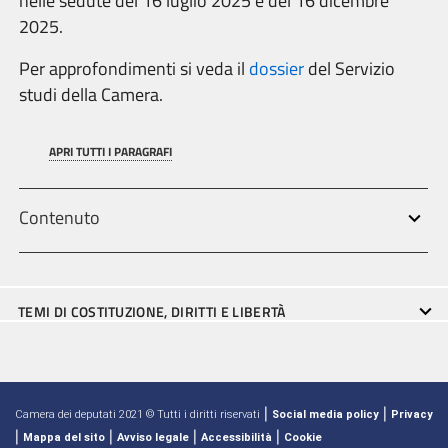
nelle sedute del 16 luglio 2025 e del 16 dicembre
2025.
Per approfondimenti si veda il
dossier
del Servizio
studi della Camera.
APRI TUTTI I PARAGRAFI
Contenuto
TEMI DI COSTITUZIONE, DIRITTI E LIBERTÀ
|
|
Camera dei deputati 2021 © Tutti i diritti riservati
Social media policy
Privacy
|
|
|
|
Mappa del sito
Avviso legale
Accessibilità
Cookie