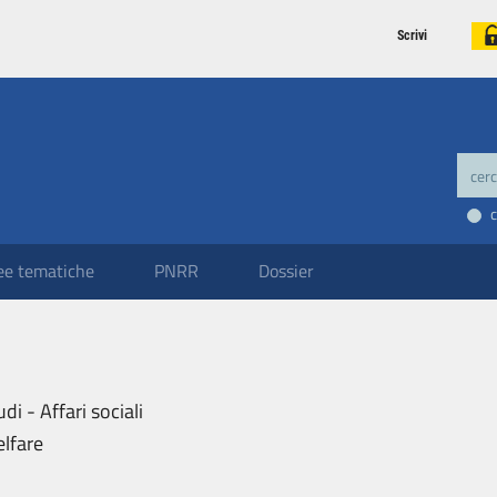
Scrivi
ee tematiche
PNRR
Dossier
udi - Affari sociali
lfare