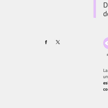
D
d
L
un
es
co