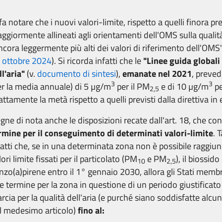
 fa notare che i nuovi valori-limite, rispetto a quelli finora pr
ggiormente allineati agli orientamenti dell'OMS sulla qualità
ncora leggermente più alti dei valori di riferimento dell'OMS"
 ottobre 2024
). Si ricorda infatti che le
"Linee guida globali
ll'aria"
(v.
documento di sintesi
),
emanate nel 2021
, preved
3
3
er la media annuale) di 5 µg/m
per il PM
e di 10 µg/m
pe
2,5
attamente la metà rispetto a quelli previsti dalla direttiva in
gne di nota anche le disposizioni recate dall'art. 18, che co
rmine per il conseguimento di determinati valori-limite
. 
fatti che, se in una determinata zona non è possibile raggiun
lori limite fissati per il particolato (PM
e PM
), il biossido
10
2,5
nzo(a)pirene entro il 1° gennaio 2030, allora gli Stati mem
le termine per la zona in questione di un periodo giustificato
rcia per la qualità dell'aria (e purché siano soddisfatte alcu
l medesimo articolo)
fino al: