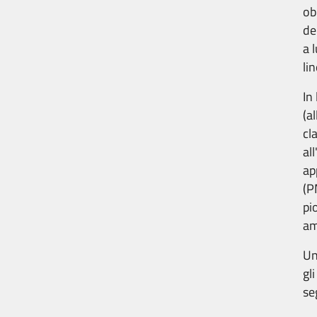
ob
de
a 
li
In
(a
cl
al
ap
(P
pi
am
Un
gl
se