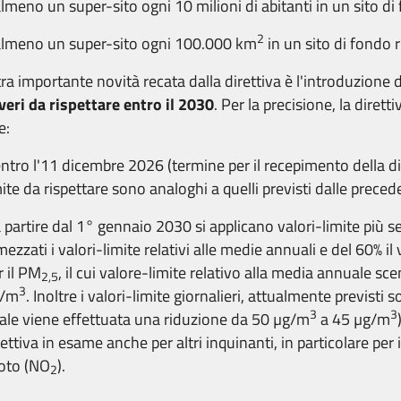
almeno un super-sito ogni 10 milioni di abitanti in un sito d
2
almeno un super-sito ogni 100.000 km
in un sito di fondo r
tra importante novità recata dalla direttiva è l'introduzione 
veri da rispettare
entro il 2030
. Per la precisione, la diretti
e:
ntro l'11 dicembre 2026 (termine per il recepimento della dir
mite da rispettare sono analoghi a quelli previsti dalle precede
 partire dal 1° gennaio 2030 si applicano valori-limite più se
mezzati i valori-limite relativi alle medie annuali e del 60% il
r il PM
, il cui valore-limite relativo alla media annuale s
2,5
3
g/m
. Inoltre i valori-limite giornalieri, attualmente previsti s
3
3
ale viene effettuata una riduzione da 50 µg/m
a 45 µg/m
rettiva in esame anche per altri inquinanti, in particolare per 
oto (NO
).
2