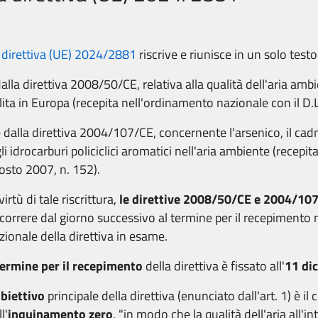
a
direttiva (UE) 2024/2881
riscrive e riunisce in un solo testo
dalla direttiva 2008/50/CE, relativa alla qualità dell'aria ambi
lita in Europa (recepita nell'ordinamento nazionale con il D
e dalla direttiva 2004/107/CE, concernente l'arsenico, il cadmi
gli idrocarburi policiclici aromatici nell'aria ambiente (recepita 
osto 2007, n. 152).
virtù di tale riscrittura,
le direttive 2008/50/CE e 2004/10
correre dal giorno successivo al termine per il recepimento
zionale della direttiva in esame.
termine per il recepimento
della direttiva è fissato all'
11 di
biettivo
principale della direttiva (enunciato dall'art. 1) è 
l'
inquinamento zero
, "in modo che la qualità dell'aria all'i