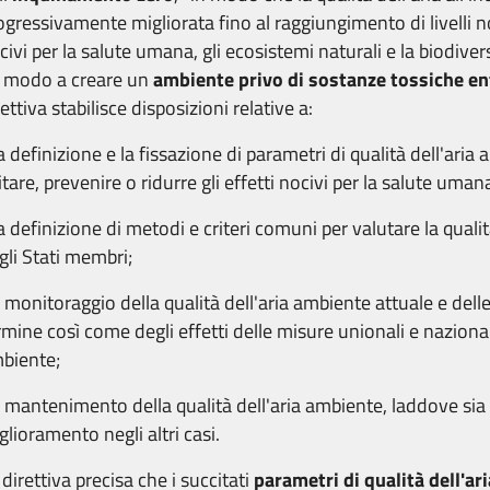
ogressivamente migliorata fino al raggiungimento di livelli n
civi per la salute umana, gli ecosistemi naturali e la biodive
l modo a creare un
ambiente privo di sostanze tossiche en
rettiva stabilisce disposizioni relative a:
la definizione e la fissazione di parametri di qualità dell'aria 
itare, prevenire o ridurre gli effetti nocivi per la salute uman
la definizione di metodi e criteri comuni per valutare la quali
gli Stati membri;
l monitoraggio della qualità dell'aria ambiente attuale e del
rmine così come degli effetti delle misure unionali e nazionali
biente;
l mantenimento della qualità dell'aria ambiente, laddove sia 
glioramento negli altri casi.
 direttiva precisa che i succitati
parametri di qualità dell'ari