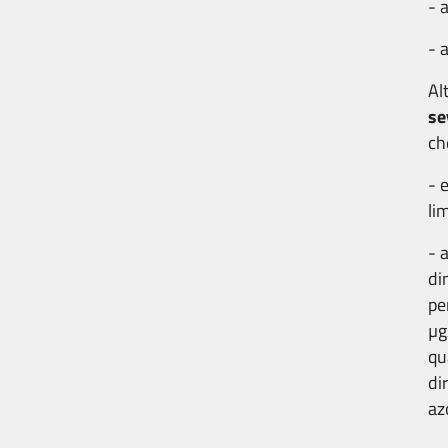
- 
- 
Al
se
ch
-
e
li
-
a
di
pe
µ
qu
di
az