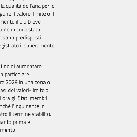
a qualità dell'aria per le
re il valore-limite o il
mento il più breve
anno in cui è stato
a sono predisposti il
registrato il superamento
l fine di aumentare
 In particolare il
bre 2029 in una zona o
iasi dei valori-limite o
llora gli Stati membri
inché l'inquinante in
tro il termine stabilito.
quanto prima e
ramento.