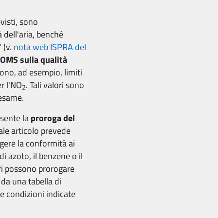
evisti, sono
 dell'aria, benché
 (v.
nota web ISPRA del
 OMS sulla qualità
ono, ad esempio, limiti
r l'NO
. Tali valori sono
2
 esame.
nsente la
proroga del
Tale articolo prevede
gere la conformità ai
 di azoto, il benzene o il
bri possono prorogare
 da una tabella di
ne condizioni indicate