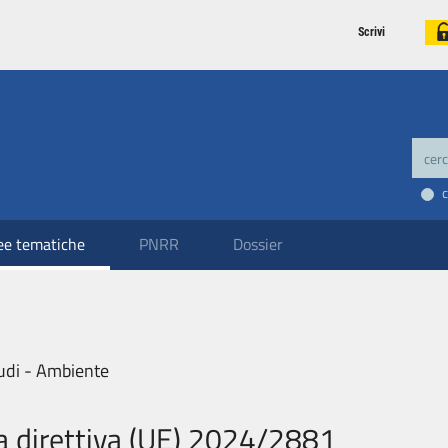
Scrivi
ee tematiche
PNRR
Dossier
udi - Ambiente
a direttiva (UE) 2024/2881