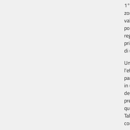
1°
zo
va
po
re
pr
di
Un
l'e
pa
in
de
pr
qu
Ta
co