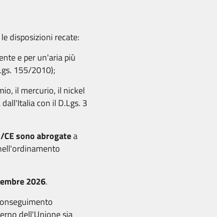
 le disposizioni recate:
ente e per un'aria più
.Lgs. 155/2010);
o, il mercurio, il nickel
dall'Italia con il D.Lgs. 3
7/CE sono abrogate
a
 nell'ordinamento
cembre 2026
.
il conseguimento
nterno dell'Unione sia