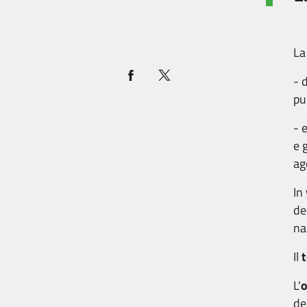
L
- 
pu
- 
e 
ag
In 
de
na
Il
L'
o
del