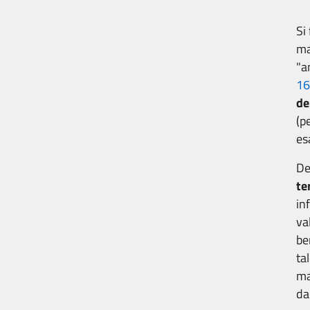
Si
ma
"a
16
de
(p
es
De
te
in
va
be
ta
ma
da