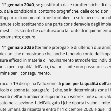
1° gennaio 2040
, se giustificato dalle caratteristiche di d
to, dalle condizioni al contorno orografiche, dalle condizioni
ll'apporto di inquinanti transfrontalieri, o se le necessarie 
tenute solo sostituendo una parte considerevole degli impia
mestici esistenti che costituiscono la fonte di inquinamento
peramento; oppure
1° gennaio 2035
(termine prorogabile di ulteriori due anni)
oiezioni che dimostrano che, anche tenendo conto dell'impat
sure efficaci in materia di inquinamento atmosferico individu
rcia per la qualità dell'aria, i valori-limite non possono esser
rmine per il conseguimento.
articolo 19 disciplina l'adozione di
piani per la qualità dell'a
ticolo dispone (al paragrafo 1) che, se in determinate zone i li
esenti nell'aria ambiente superano un valore-limite o un val
ssato nella sezione 1 dell'allegato I (che riporta i valori-limit
lute umana da rispettare entro l'11 dicembre 2026 e quelli d