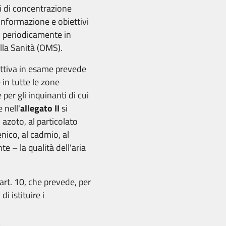
vi di concentrazione
i informazione e obiettivi
i periodicamente in
lla Sanità (OMS).
rettiva in esame prevede
e in tutte le zone
 per gli inquinanti di cui
 nell'
allegato II
si
i azoto, al particolato
nico, al cadmio, al
e – la qualità dell'aria
art. 10, che prevede, per
i istituire i