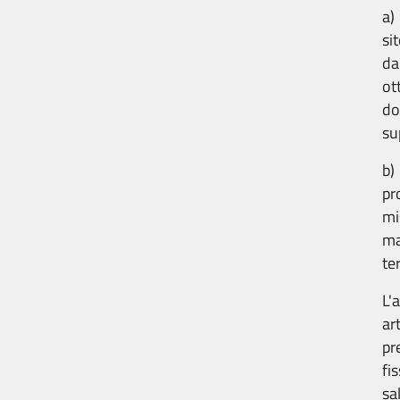
a)
si
da
ot
do
su
b)
pr
mi
ma
te
L'
ar
pr
fi
sa