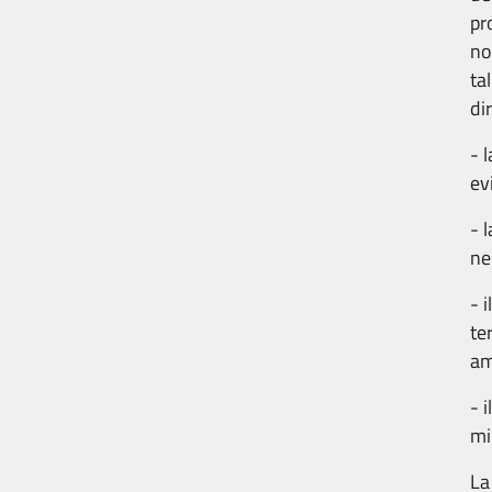
pr
no
ta
di
- 
ev
- 
ne
-
i
te
am
-
i
mi
La