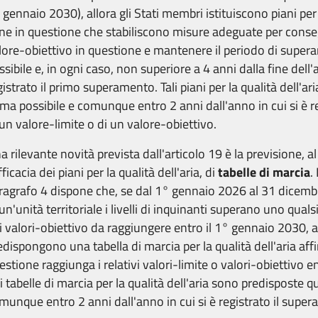
 gennaio 2030), allora gli Stati membri istituiscono piani per l
ne in questione che stabiliscono misure adeguate per consegui
lore-obiettivo in questione e mantenere il periodo di supera
ssibile e, in ogni caso, non superiore a 4 anni dalla fine dell'
gistrato il primo superamento. Tali piani per la qualità dell'ari
ima possibile e comunque entro 2 anni dall'anno in cui si è 
 un valore-limite o di un valore-obiettivo.
a rilevante novità prevista dall'articolo 19 è la previsione, a
fficacia dei piani per la qualità dell'aria, di
tabelle di marcia
.
ragrafo 4 dispone che, se dal 1° gennaio 2026 al 31 dicem
 un'unità territoriale i livelli di inquinanti superano uno quals
i valori-obiettivo da raggiungere entro il 1° gennaio 2030, a
edispongono una tabella di marcia per la qualità dell'aria aff
estione raggiunga i relativi valori-limite o valori-obiettivo en
li tabelle di marcia per la qualità dell'aria sono predisposte 
munque entro 2 anni dall'anno in cui si è registrato il supe