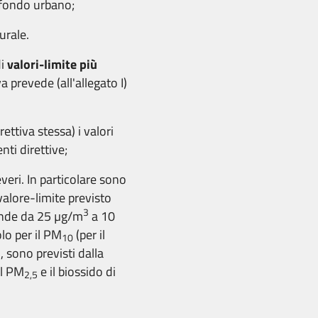
i fondo urbano;
urale.
di
valori-limite
più
va prevede (all'allegato I)
ettiva stessa) i valori
nti direttive;
veri. In particolare sono
 valore-limite previsto
3
cende da 25 µg/m
a 10
olo per il PM
(per il
10
), sono previsti dalla
il PM
e il biossido di
2,5