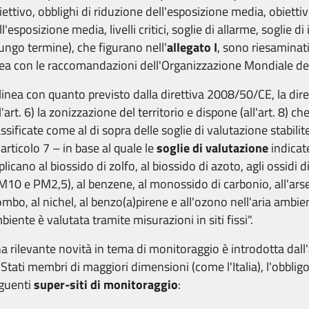
iettivo, obblighi di riduzione dell'esposizione media, obietti
ll'esposizione media, livelli critici, soglie di allarme, soglie d
lungo termine), che figurano nell'
allegato I
, sono riesaminat
nea con le raccomandazioni dell'Organizzazione Mondiale de
 linea con quanto previsto dalla direttiva 2008/50/CE, la di
ll'art. 6) la zonizzazione del territorio e dispone (all'art. 8) ch
assificate come al di sopra delle soglie di valutazione stabilite
l'articolo 7 – in base al quale le
soglie di valutazione
indicate
plicano al biossido di zolfo, al biossido di azoto, agli ossidi d
M10 e PM2,5), al benzene, al monossido di carbonio, all'arse
ombo, al nichel, al benzo(a)pirene e all'ozono nell'aria ambient
biente è valutata tramite misurazioni in siti fissi".
a rilevante novità in tema di monitoraggio è introdotta dall'
i Stati membri di maggiori dimensioni (come l'Italia), l'obbligo d
guenti
super-siti di monitoraggio
: