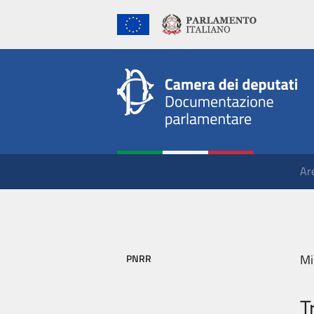
Ar
Mi
PNRR
T