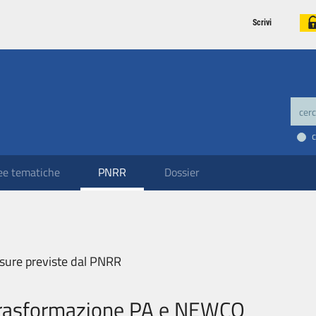
Scrivi
ee tematiche
PNRR
Dossier
sure previste dal PNRR
rasformazione PA e NEWCO