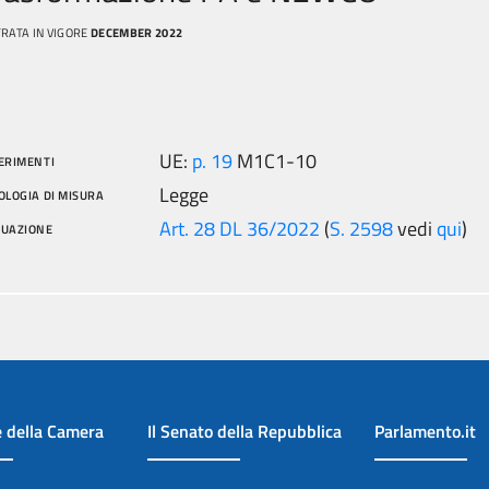
RATA IN VIGORE
DECEMBER 2022
UE:
p. 19
M1C1-10
ERIMENTI
Legge
OLOGIA DI MISURA
Art. 28 DL 36/2022
(
S. 2598
vedi
qui
)
TUAZIONE
e della Camera
Il Senato della Repubblica
Parlamento.it