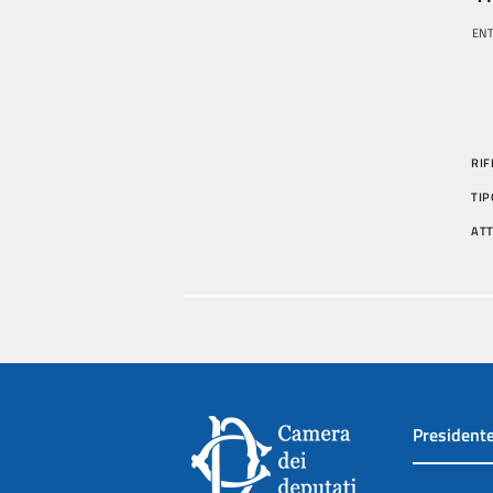
ENT
RIF
TIP
AT
President