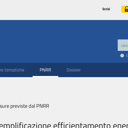
Scrivi
ee tematiche
PNRR
Dossier
sure previste dal PNRR
emplificazione efficientamento ene