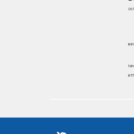
ENT
RIF
TIP
AT