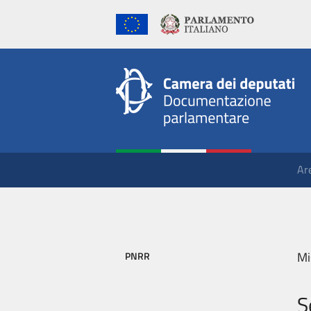
Ar
Mi
PNRR
S