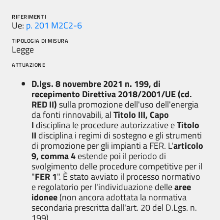
RIFERIMENTI
Ue:
p. 201
M2C2-6
TIPOLOGIA DI MISURA
Legge
ATTUAZIONE
D.lgs. 8 novembre 2021 n. 199
, di
recepimento
Direttiva 2018/2001/UE
(cd.
RED II)
sulla promozione dell'uso dell'energia
da fonti rinnovabili, al
Titolo III, Capo
I
disciplina le procedure autorizzative e
Titolo
II
disciplina i regimi di sostegno e gli strumenti
di promozione per gli impianti a FER. L'
articolo
9, comma 4
estende poi il periodo di
svolgimento delle procedure competitive per il
"
FER 1
". È stato avviato il processo normativo
e regolatorio per l'individuazione delle
aree
idonee
(non ancora adottata la normativa
secondaria prescritta dall'art. 20 del D.Lgs. n.
199)