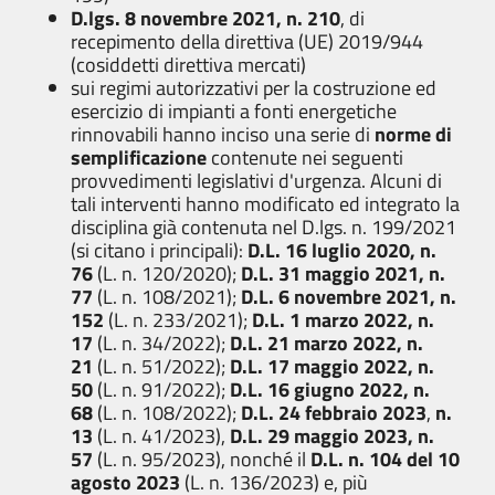
D.lgs. 8 novembre 2021, n. 210
, di
recepimento della direttiva (UE) 2019/944
(cosiddetti direttiva mercati)
sui regimi autorizzativi per la costruzione ed
esercizio di impianti a fonti energetiche
rinnovabili hanno inciso una serie di
norme di
semplificazione
contenute nei seguenti
provvedimenti legislativi d'urgenza. Alcuni di
tali interventi hanno modificato ed integrato la
disciplina già contenuta nel D.lgs. n. 199/2021
(si citano i principali):
D.L. 16 luglio 2020, n.
76
(L. n. 120/2020);
D.L. 31 maggio 2021, n.
77
(L.
n. 108/2021);
D.L. 6 novembre 2021, n.
152
(L. n. 233/2021);
D.L. 1 marzo 2022, n.
17
(L. n. 34/2022);
D.L. 21 marzo 2022, n.
21
(L. n. 51/2022);
D.L. 17 maggio 2022, n.
50
(L. n. 91/2022);
D.L. 16 giugno 2022, n.
68
(L. n. 108/2022);
D.L. 24 febbraio 2023
,
n.
13
(L. n. 41/2023),
D.L. 29 maggio 2023, n.
57
(L. n. 95/2023), nonché il
D.L. n. 104 del 10
agosto 2023
(L. n. 136/2023) e, più