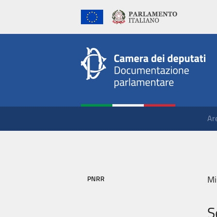
Ar
Mi
PNRR
S