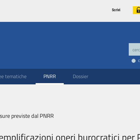
Scrivi
ee tematiche
PNRR
Dossier
sure previste dal PNRR
emplificazioni oneri burocratici pe