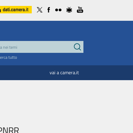
cerca tutto
vai a camera.it
r PNRR