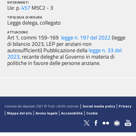
RIFERIMENTI
Ue: p.
457
M5C2 - 3
TIPOLOGIA DI MISURA
Legge delega, collegato
ATTUAZIONE
Art 1, commi 159-169
legge n. 197 del 2022
(legge
di bilancio 2023, LEP per anziani non
autosufficienti) Pubblicazione della
legge n. 33 del
2023
, recante deleghe al Governo in materia di
politiche in favore delle persone anziane.
|
|
Camera dei deputati 2021 © Tutti i diritti riservati
Social media policy
Privacy
|
|
|
|
Mappa del sito
Avviso legale
Accessibilità
Cookie