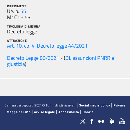
RIFERIMENTI
Ue: p.
55
M1C1 - 53
TIPOLOGIA DI MISURA
Decreto legge
ATTUAZIONE
Art. 10, co. 4, Decreto legge 44/2021
Decreto Legge 80/2021
- (
DL assunzioni PNRR e
giustizia
)
|
|
Camera dei deputati 2021 © Tutti i diritti riservati
Social media policy
Privacy
|
|
|
|
Mappa del sito
Avviso legale
Accessibilità
Cookie