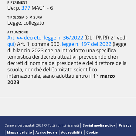
RIFERIMENTI
Ue: p.
377
M4C1 - 6
TIPOLOGIA DI MISURA
Legge, collegato
ATTUAZIONE
Art. 44 decreto-legge n. 36/2022
(DL "PNRR 2" vedi
qui
) Art. 1, comma 556,
legge n. 197 del 2022
(legge
di bilancio 2023 che ha introdotto una specifica
tempistica dei decreti attuativi, prevedendo che i
decreti di nomina del presidente e del direttore della
scuola, nonché del Comitato scientifico
internazionale, siano adottati entro il
1° marzo
2023
.
|
|
Camera dei deputati 2021 © Tutti i diritti riservati
Social media policy
Privacy
|
|
|
|
Mappa del sito
Avviso legale
Accessibilità
Cookie