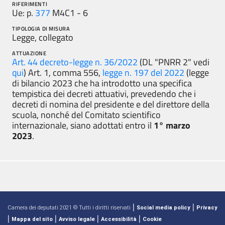
RIFERIMENTI
Ue: p.
377
M4C1 - 6
TIPOLOGIA DI MISURA
Legge, collegato
ATTUAZIONE
Art. 44 decreto-legge n. 36/2022
(DL "PNRR 2" vedi
qui
) Art. 1, comma 556,
legge n. 197 del 2022
(legge
di bilancio 2023 che ha introdotto una specifica
tempistica dei decreti attuativi, prevedendo che i
decreti di nomina del presidente e del direttore della
scuola, nonché del Comitato scientifico
internazionale, siano adottati entro il
1° marzo
2023
.
|
|
Camera dei deputati 2021 © Tutti i diritti riservati
Social media policy
Privacy
|
|
|
|
Mappa del sito
Avviso legale
Accessibilità
Cookie