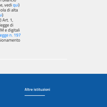
e, vedi
qui
)
la di alta
ui
)
 Art. 1,
legge di
 e digitali
legge n. 197
nsionamento
Altre istituzioni