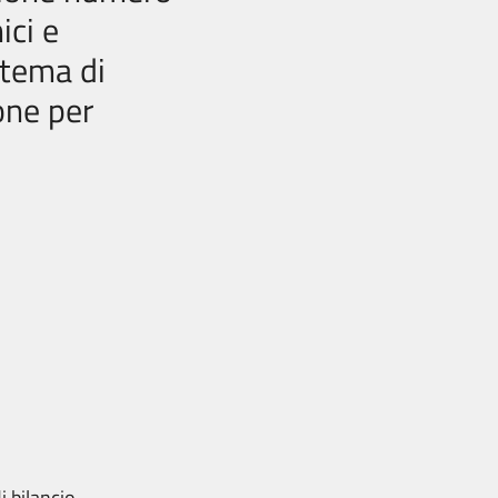
ici e
stema di
one per
i bilancio