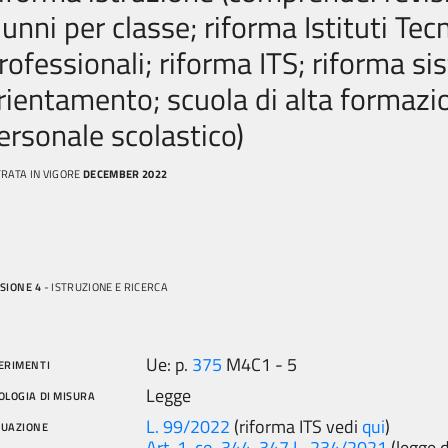
lunni per classe; riforma Istituti Tecn
rofessionali; riforma ITS; riforma si
rientamento; scuola di alta formazi
ersonale scolastico)
RATA IN VIGORE
DECEMBER 2022
SIONE 4
- ISTRUZIONE E RICERCA
Ue: p.
375
M4C1 - 5
ERIMENTI
Legge
OLOGIA DI MISURA
L. 99/2022
(riforma ITS vedi
qui
)
TUAZIONE
Art. 1, co. 344-347 L. 234/2021
(legge d