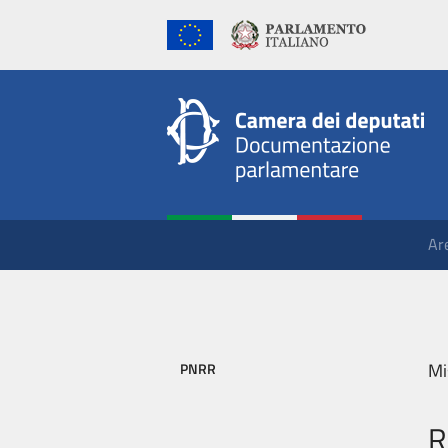
Ar
Mi
PNRR
R