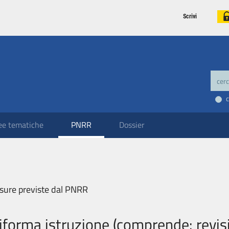
Scrivi
ee tematiche
PNRR
Dossier
sure previste dal PNRR
iforma istruzione (comprende: revi