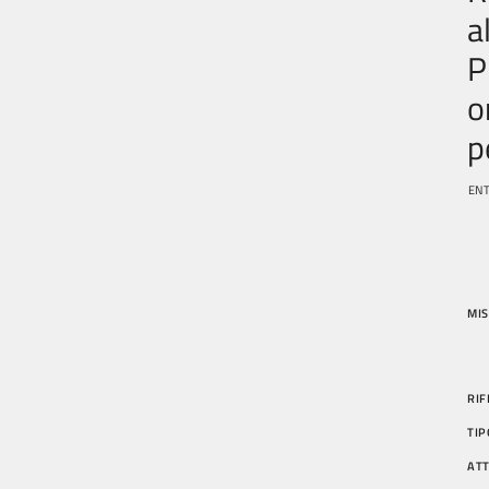
a
P
o
p
ENT
MIS
RIF
TIP
AT