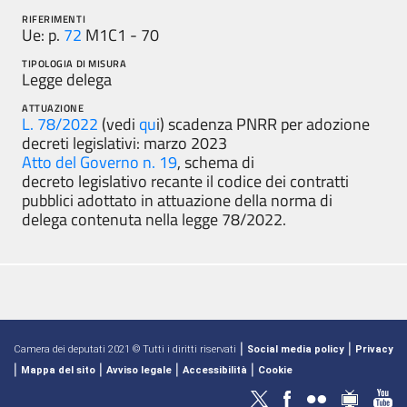
RIFERIMENTI
Ue: p.
72
M1C1 - 70
TIPOLOGIA DI MISURA
Legge delega
ATTUAZIONE
L. 78/2022
(vedi
qu
i) scadenza PNRR per adozione
decreti legislativi: marzo 2023
Atto del Governo n. 19
, schema di
decreto legislativo recante il codice dei contratti
pubblici adottato in attuazione della norma di
delega contenuta nella legge 78/2022.
|
|
Camera dei deputati 2021 © Tutti i diritti riservati
Social media policy
Privacy
|
|
|
|
Mappa del sito
Avviso legale
Accessibilità
Cookie