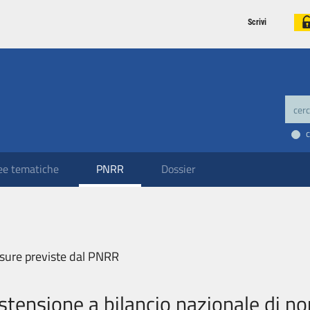
Scrivi
ee tematiche
PNRR
Dossier
sure previste dal PNRR
stensione a bilancio nazionale di n