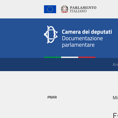
Ar
Mi
PNRR
E