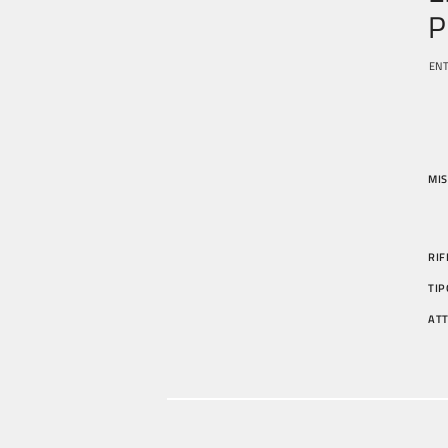
P
ENT
MIS
RIF
TIP
AT