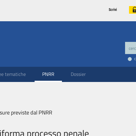
Scrivi
ee tematiche
PNRR
Dossier
sure previste dal PNRR
iforma processo penale