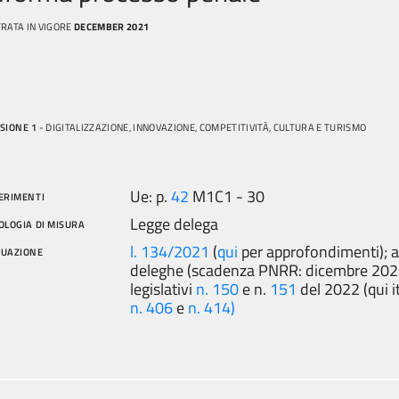
RATA IN VIGORE
DECEMBER 2021
SIONE 1
- DIGITALIZZAZIONE, INNOVAZIONE, COMPETITIVITÀ, CULTURA E TURISMO
Ue: p.
42
M1C1 - 30
ERIMENTI
Legge delega
OLOGIA DI MISURA
l. 134/2021
(
qui
per approfondimenti); 
TUAZIONE
deleghe (scadenza PNRR: dicembre 2022
legislativi
n. 150
e n.
151
del 2022 (qui i
n. 406
e
n. 414)