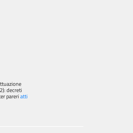
attuazione
): decreti
ter pareri
atti