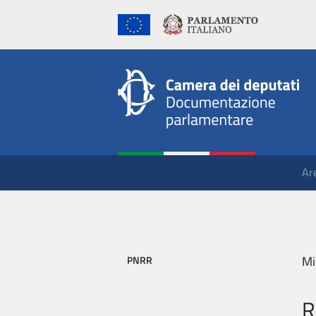
Ar
Mi
PNRR
R