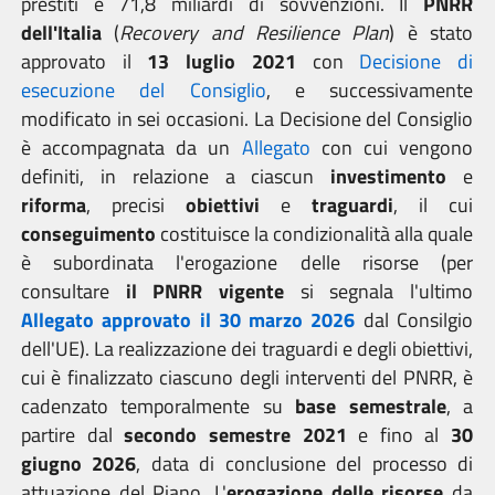
prestiti e 71,8 miliardi di sovvenzioni. Il
PNRR
dell'Italia
(
Recovery and Resilience Plan
)
è stato
approvato il
13 luglio 2021
con
Decisione di
esecuzione del Consiglio
, e successivamente
modificato in sei occasioni. La Decisione del Consiglio
è accompagnata da un
Allegato
con cui vengono
definiti, in relazione a ciascun
investimento
e
riforma
, precisi
obiettivi
e
traguardi
, il cui
conseguimento
costituisce la condizionalità alla quale
è subordinata l'erogazione delle risorse (per
consultare
il PNRR vigente
si segnala l'ultimo
Allegato approvato il 30 marzo 202
6
dal Consilgio
dell'UE). La realizzazione dei traguardi e degli obiettivi,
cui è finalizzato ciascuno degli interventi del PNRR, è
cadenzato temporalmente su
base semestrale
, a
partire dal
secondo semestre 2021
e fino al
30
giugno 2026
, data di conclusione del processo di
attuazione del Piano. L'
erogazione delle risorse
da