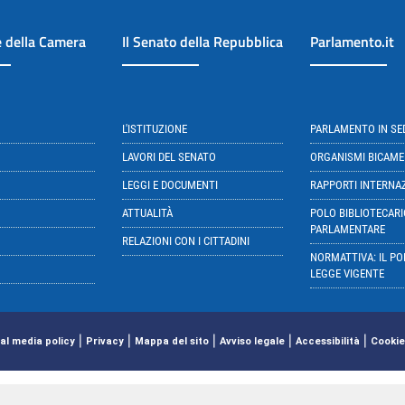
e della Camera
Il Senato della Repubblica
Parlamento.it
L'ISTITUZIONE
PARLAMENTO IN S
LAVORI DEL SENATO
ORGANISMI BICAME
LEGGI E DOCUMENTI
RAPPORTI INTERNA
ATTUALITÀ
POLO BIBLIOTECARI
PARLAMENTARE
RELAZIONI CON I CITTADINI
NORMATTIVA: IL PO
LEGGE VIGENTE
|
|
|
|
|
al media policy
Privacy
Mappa del sito
Avviso legale
Accessibilità
Cookie