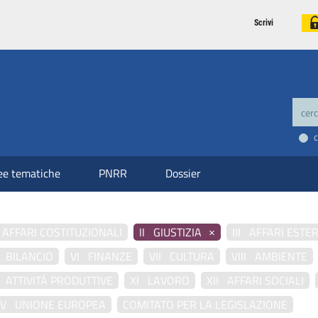
Scrivi
ee tematiche
PNRR
Dossier
×
 AFFARI COSTITUZIONALI
II GIUSTIZIA
III AFFARI ESTER
 BILANCIO
VI FINANZE
VII CULTURA
VIII AMBIENTE
 ATTIVITÀ PRODUTTIVE
XI LAVORO
XII AFFARI SOCIALI
IV UNIONE EUROPEA
COMITATO PER LA LEGISLAZIONE