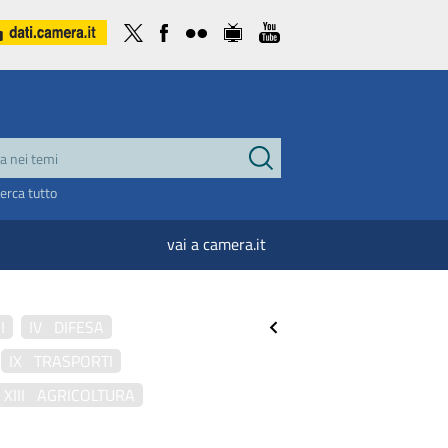
cerca tutto
vai a camera.it
I
IV DIFESA
IX TRASPORTI
XIII AGRICOLTURA