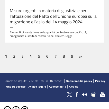
Misure urgenti in materia di giustizia e per
l'attuazione del Patto dell'Unione europea sulla
migrazione e l'asilo del 14 maggio 2024
—
Elementi di valutazione sulla qualità del testo e su specificità,
omogeneità e limiti di contenuto del decreto-legge
»
Next
1
2
3
4
5
6
7
8
9
|
|
Camera dei deputati 2021 © Tutti i diritti riservati
Social media policy
Privacy
|
|
|
|
Mappa del sito
Avviso legale
Accessibilità
Cookie