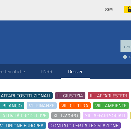
Scrivi
ee tematiche
PNRR
Dossier
 AFFARI COSTITUZIONALI
II GIUSTIZIA
III AFFARI ESTERI
 BILANCIO
VI FINANZE
VII CULTURA
VIII AMBIENTE
 ATTIVITÀ PRODUTTIVE
XI LAVORO
XII AFFARI SOCIALI
IV UNIONE EUROPEA
COMITATO PER LA LEGISLAZIONE