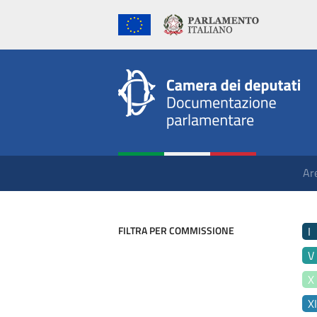
Ar
FILTRA PER COMMISSIONE
I
V
X
X