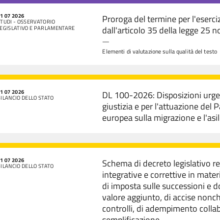
1 07 2026
Proroga del termine per l'eserci
TUDI - OSSERVATORIO
dall'articolo 35 della legge 25
LEGISLATIVO E PARLAMENTARE
—
Elementi di valutazione sulla qualità del testo
1 07 2026
DL 100-2026: Disposizioni urgen
ILANCIO DELLO STATO
giustizia e per l'attuazione del 
europea sulla migrazione e l'as
1 07 2026
Schema di decreto legislativo r
ILANCIO DELLO STATO
integrative e correttive in mater
di imposta sulle successioni e d
valore aggiunto, di accise nonch
controlli, di adempimento collab
semplificazione