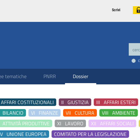
Scrivi
ee tematiche
PNRR
Dossier
 AFFARI COSTITUZIONALI
II GIUSTIZIA
III AFFARI ESTERI
 BILANCIO
VI FINANZE
VII CULTURA
VIII AMBIENTE
 ATTIVITÀ PRODUTTIVE
XI LAVORO
XII AFFARI SOCIALI
IV UNIONE EUROPEA
COMITATO PER LA LEGISLAZIONE