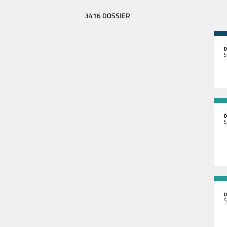
3416 DOSSIER
0
S
0
S
0
S