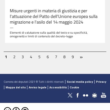
Misure urgenti in materia di giustizia e per
l'attuazione del Patto dell'Unione europea sulla
migrazione e l'asilo del 14 maggio 2024
—
Elementi di valutazione sulla qualità del testo e su specificità,
omogeneità e limiti di contenuto del decreto-legge
»
Next
1
2
3
4
5
6
7
8
9
|
|
Camera dei deputati 2021 © Tutti i diritti riservati
Social media policy
Privacy
|
|
|
|
Mappa del sito
Avviso legale
Accessibilità
Cookie