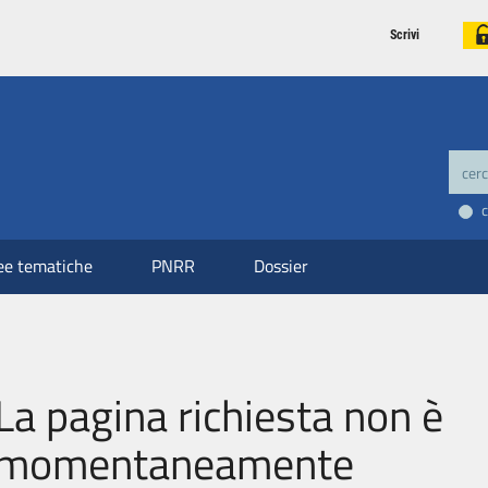
Scrivi
ee tematiche
PNRR
Dossier
La pagina richiesta non è
momentaneamente