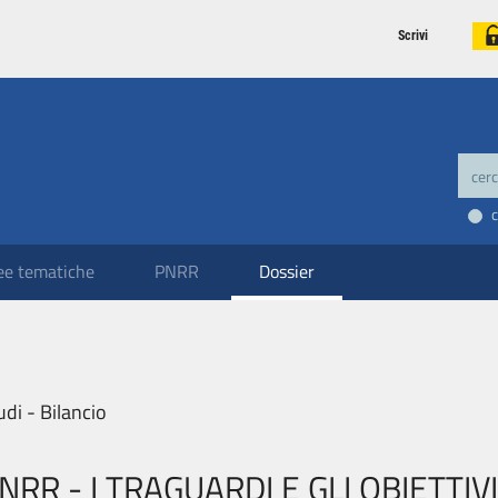
Scrivi
ee tematiche
PNRR
Dossier
udi - Bilancio
NRR - I TRAGUARDI E GLI OBIETTIVI